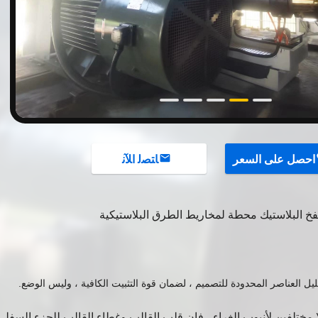
احصل على السعر
ﺎﺘﺼﻟ ﺍﻶﻧ
حليل العناصر المحدودة للتصميم ، لضمان قوة التثبيت الكافية ، وليس الوضع.
 مختلفين لأنبوب الغراء ، فإن قلب القالب وغطاء القالب للجزء السفل