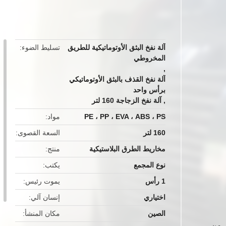
button
آلة نفخ البثق الأوتوماتيكية للطريق
تسليط الضوء
المخروطي
,
آلة نفخ القذف بالبثق الأوتوماتيكي
برأس واحد
,
آلة نفخ الزجاجة 160 لتر
PE ، PP ، EVA ، ABS ، PS
مواد
160 لتر
السعة القصوى
مخاريط الطرق البلاستيكية
منتج
نوع المجمع
يكتب
1 رأس
يموت رئيس
اختياري
إنسان آلي
الصين
مكان المنشأ
ي من