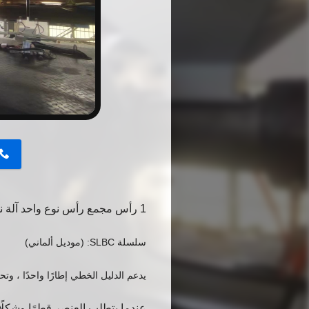
button
1 رأس مجمع رأس نوع واحد آلة نفخ البلاستيك محطة لمخاريط الطرق البلاستيكية
سلسلة SLBC: (موديل ألماني)
يدعم الدليل الخطي إطارًا واحدًا ، وت
عندما يتطلب العنصر قطرًا وشكلًا