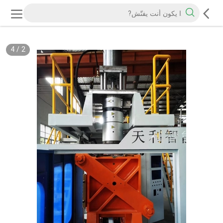
4
/
2