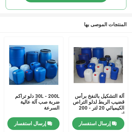
المنتجات الموصى بها
مسكن
آلة التشكيل بالنفخ برأس
30L - 200L دلو تراكم
قضيب الربط لدلو التراص
ضربة صب آلة عالية
الكيميائي 20 لتر - 200
السرعة
منتجات
لتر
إرسال استفسار
إرسال استفسار
معلومات عنا