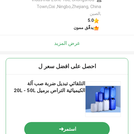
Town,Cixi ,Ningbo,Zhejiang, China
,الصين
5.0
يدقّق ممون
عرض المزيد
احصل على افضل سعر ل
التلقائي تبديل ضربة صب آلة
الكيميائية التراص برميل 20L - 50L
استمر