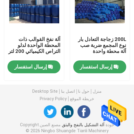
HDPE ضربة صب الآلة
آلة صب ضربة PP
200L زجاجة التعادل بار
آلة نفخ القوالب ذات
نوع المجمع ضربة صب
المحطة الواحدة لدلو
آلة محطة واحدة
التراص الكيميائي 200 لتر
آلة نفخ القوالب عالية السرعة
إرسال استفسار
إرسال استفسار
النفخ النفخ بالبثق المستمر
آلة صب ضربة المجمع
منزل
حول نا
اتصل بنا
Desktop Site
خريطة الموقع
Privacy Policy
آلة صب ضربة محطة مزدوجة
جودة
آلة التشكيل بالنفخ والبثق
مصنع الصين.Copyright
آلة بلاستيكية مساعدة
© 2026 Ningbo Shuangde Tianli Machinery