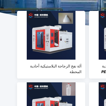
s
ية
آلة نفخ الزجاجة البلاستيكية أحادية
أس يموت 15 لتر PET
المحطة