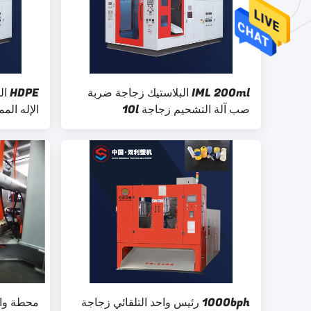
IML 200ml البلاستيك زجاجة ضربة
DPE
صب آلة التشحيم زجاجة 10l
الإله ال
1000bph رئيس واحد التلقائي زجاجة