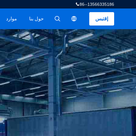
86--13566335186
إقتبس
حول بنا
موارد
描述
描述