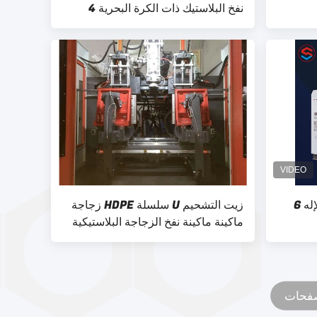
نفخ البلاستيك ذات الكرة البحرية 4
رؤوس
تعقيم 10L زجاجة ضربة صب الإله 6
زيت التشحيم U سلسلة HDPE زجاجة
ماكينة ماكينة نفخ الزجاجة البلاستيكية
ذات الرأس الواحد