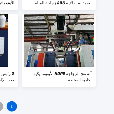
ضربة صب الإله ABS زجاجة المياه
الأوتوماتيكية 600 بثق
منفاخ
آلة نفخ الزجاجة HDPE الأوتوماتيكية
2 رئيس
أحادية المحطة
صب الإله
1