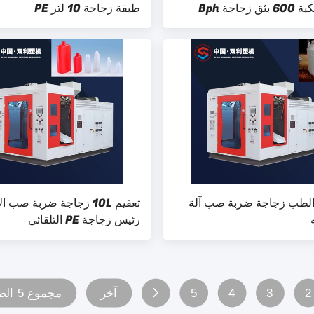
 زجاجة Bph
طبقة زجاجة 10 لتر PE
 الطب زجاجة ضربة صب آلة
رئيس زجاجة PE التلقائي
2
3
4
5
آخر
مجموع 5 الصفحات